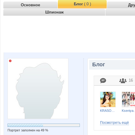
Блог
( 0 )
Основное
Др
Шпионаж
Блог
16
KRASOTKA_N
Kseniya
Посмотреть ещё
Портрет заполнен на 49 %