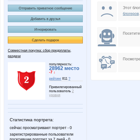
olgasb28
АРИСИ
Этот блог
Отправить приватное сообщение
блогеров
.
Добавить в друзья
Игнорировать
ШаГаНэ
Посетит
Сделать подарок
Совместная покупка: сбор предоплаты,
раздачи
Посмотре
популярность:
28962 место
-7 ↓
рейтинг
811
?
Привилегированный
пользователь
2
уровня
Статистика портрета:
сейчас просматривают портрет - 0
зарегистрированные пользователи
посетившие портрет за 7 дней - 0